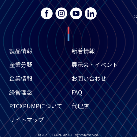
水素自動車の仕組み
水素充填：
まず、水素は水素貯蔵タンク
から車両の高圧水素貯蔵タンクに充填さ
れます。水素充填プロセスは通常、専用
製品情報
新着情報
の水素ステーションで行われ、数分で完
了します。
産業分野
展示会・イベント
水素輸送：
水素充填後、水素は水素自動
車の中核部品である燃料電池スタックに
企業情報
お問い合わせ
輸送されます。燃料電池スタックは複数
の燃料電池ユニットで構成され、各ユニ
ットには陽極、陰極、および電解質が含
経営理念
FAQ
まれています。
燃料電池発電：
燃料電池スタックでは、
PTCXPUMPについて
代理店
水素が陽極で触媒分解され、プロトン
（水素イオン）と電子になります。電子
サイトマップ
は外部回路を通って陰極に流れ、酸素と
反応して水を生成します。この過程で生
成された電気エネルギーは、電子制御シ
© 2021 PTCXPUMP.ALL Rights Reserved.