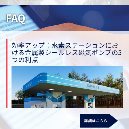
グプラスチックGFR-PPとCFR-ETFEと金属
材質SUS316Lを採用し、塩酸、硫酸、フッ
FAQ
酸、酢酸などの化学流体及びその他の非常に
危険で腐食性の高い流体の輸送に適用できま
す。
効率アップ：水素ステーションにお
PTCXPUMPはシャフトシールがなくて、漏
ける金属製シールレス磁気ポンプの5
れの恐れがないことを強調しています。製品
つの利点
は高水準の製造プロセスと素材で製造されて
おり、製品が工場から出荷する前に一連の検
査が施行され、製品の品質を確保し、客様の
信頼を高めます。石油化学、化学、エネルギ
ー、半導体、ディスプレイ、環境保護などの
産業で広く使用されています。
我々の使命：シャフトシールのない、漏れゼ
ロ、安全で汚染のない作業環境を提供しま
す。