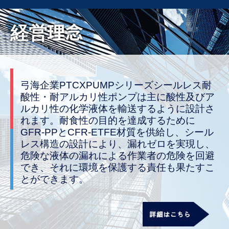
経営理念
弓海企業PTCXPUMPシリーズシールレス耐
酸性・耐アルカリ性ポンプは主に酸性及びア
ルカリ性の化学液体を輸送するように設計さ
れます。耐食性の目的を達成するために
GFR-PPとCFR-ETFE材質を供給し、シール
レス構造の設計により、漏れゼロを実現し、
危険な液体の漏れによる作業者の危険を回避
でき、それに環境を保護する責任も果たすこ
とができます。