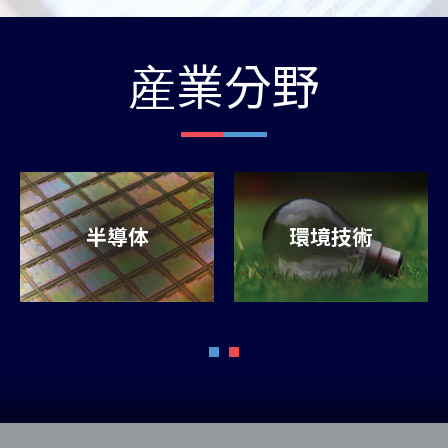
産業分野
水素エネルギー革命を
推進：金属製磁気ポン
プの重要な役割
環境保護と再生可能エネルギーへの関心が世
界的に高まるにつれて、クリーンエネルギー
半導体
環境技術
源としての水素の地位はますます顕著になっ
ています。この世界的な動向に牽引され、水
素自動車はエネルギー産業の焦点となりつつ
あり、水素ステーションは水素自動車のバッ
クボーンとして、水素燃料を提供し、水素エ
ネルギーの応用を促進する上で非常に重要で
す。現在、ますます多くの国や企業がこの分
野に注目し投資しており、水素エネルギーの
開発と応用をさらに促進しています。