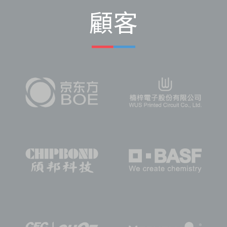
金属製シールレス磁気ポンプは、水素ステー
顧客
ションにおける重要な設備の一つであり、そ
の優れた性能により、水素ステーションの効
率を新たなレベルに引き上げ、水素エネルギ
ー産業に多くの利点と利益をもたらします。
この記事では、水素製造プロセスにおける金
属製磁気ポンプの5つの利点について詳しく解
説します：
安全性強化
運転効率の向上
グリーンな排出削減目標
経済的かつ省エネの実現
大幅なコスト削減
まず、水素自動車と水素ステーションの運転
原理について理解する必要があります。