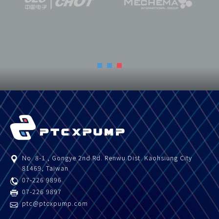
水素自動車とは？
水素自動車は、燃料電池電気自動車（FCEV）
とも呼ばれ、水素と燃料電池の化学反応によ
って電力を生成し、モーターを駆動する電気
自動車です。水素自動車は走行中に水しか排
出しないため、究極の環境に優しい自動車と
して知られており、航続距離も電気自動車よ
りも優れています。
No. 8-1 , Gongye 2nd Rd.
Renwu Dist.
Kaohsiung City
81469
,
Taiwan
07-226 9896
07-226 9897
ptc@ptcxpump.com