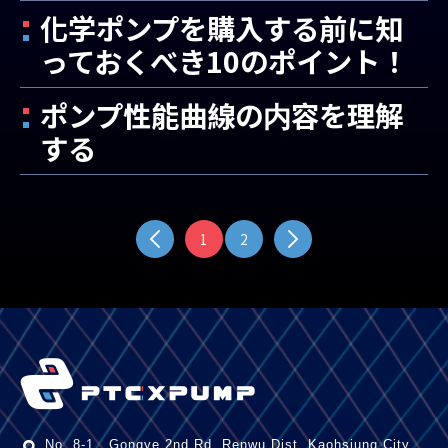
化学ポンプを購入する前に知
っておくべき10のポイント！
ポンプ性能曲線の内容を理解
する
1
2
No. 8-1 , Gongye 2nd Rd.
Renwu Dist.
Kaohsiung City