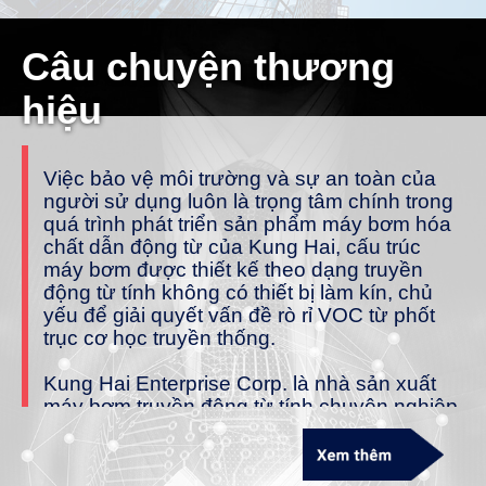
Câu chuyện thương
hiệu
Việc bảo vệ môi trường và sự an toàn của
người sử dụng luôn là trọng tâm chính trong
quá trình phát triển sản phẩm máy bơm hóa
chất dẫn động từ của Kung Hai, cấu trúc
máy bơm được thiết kế theo dạng truyền
động từ tính không có thiết bị làm kín, chủ
yếu để giải quyết vấn đề rò rỉ VOC từ phốt
trục cơ học truyền thống.
Kung Hai Enterprise Corp. là nhà sản xuất
máy bơm truyền động từ tính chuyên nghiệp
tại Đài Loan. Với hơn 40 năm kinh nghiệm về
các giải pháp vận chuyển chất lỏng hóa học,
công ty đã hoàn thành nghiên cứu và phát