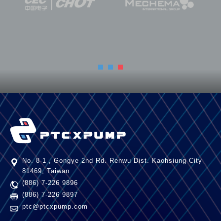
phân nước. Trước tiên, chúng ta cần hiểu về
điện phân nước:
Phản ứng điện phân nước: Khi có dòng điện
đi qua nước, nước sẽ tách thành Hydro và
oxy.
💧Nước + Điện = Hydro + Oxy
No. 8-1 , Gongye 2nd Rd.
Renwu Dist.
Kaohsiung City
81469
,
Taiwan
(886) 7-226 9896
(886) 7-226 9897
ptc@ptcxpump.com