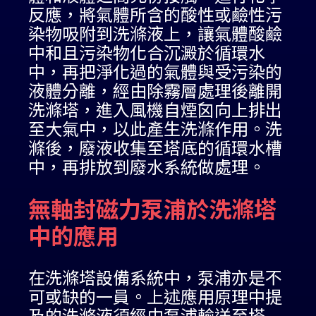
反應，將氣體所含的酸性或鹼性污
染物吸附到洗滌液上，讓氣體酸鹼
中和且污染物化合沉澱於循環水
中，再把淨化過的氣體與受污染的
液體分離，經由除霧層處理後離開
洗滌塔，進入風機自煙囟向上排出
至大氣中，以此產生洗滌作用。洗
滌後，廢液收集至塔底的循環水槽
中，再排放到廢水系統做處理。
無軸封磁力泵浦於洗滌塔
中的應用
在洗滌塔設備系統中，泵浦亦是不
可或缺的一員。上述應用原理中提
及的洗滌液須經由泵浦輸送至塔