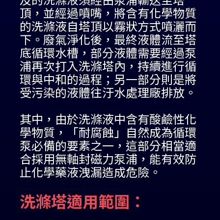
頂，並經過噴嘴，將含有化學物質
的洗滌液自塔頂以霧狀方式噴灑而
下。廢氣淨化後，最終液體流至塔
底循環水槽，部分液體需要經過泵
浦再次打入洗滌塔內，持續進行循
環與中和的過程；另一部分則是將
受污染的液體往汙水處理廠排放。
其中，由於洗滌液中含有酸鹼性化
學物質，「耐腐蝕」自然成為循環
泵必備的要素之一，這部分相當適
合採用無軸封磁力泵浦，能有效防
止化學藥液洩漏造成危險。
洗滌塔適用範圍：