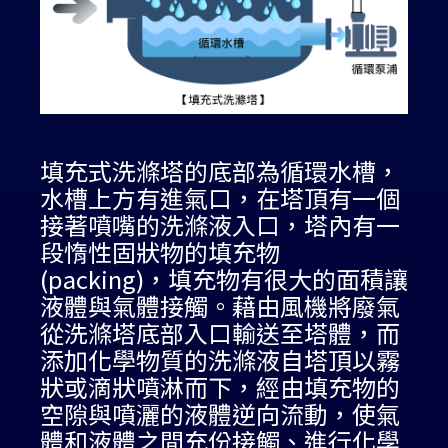
填充式洗滌塔的底部為循環水槽，
水槽上方有進氣口，在塔頂有一個
接著噴嘴的洗滌液入口，塔內有一
段惰性固狀物的填充物
(packing)，填充物有很大的面積讓
液體與氣體接觸。藉由風機將廢氣
從洗滌塔底部入口輸送至塔體，而
添加化學物質的洗滌液自塔頂以霧
狀或滴狀噴淋而下，經由填充物的
空隙與噴灑的液體逆向流動，使氣
體和液體之間充份接觸、進行化學