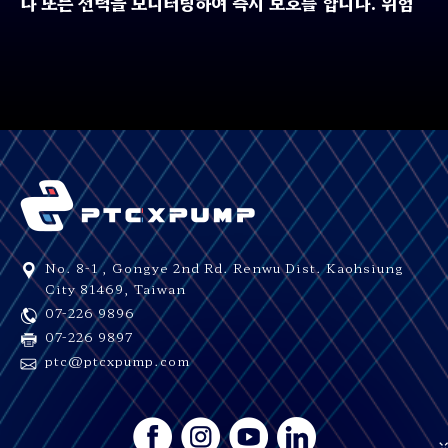
나 또는 전력을 모니터링하여 즉시 보호를 합니다. 위험
한 작동 조건에서도 다른 부품을 설치할 필요가 없습니
다. 펌프 컨트롤러로 펌프를 보호함으로써 펌프 수명을
연장할 수 있습니다.
No. 8-1 , Gongye 2nd Rd.
Renwu Dist.
Kaohsiung
City
81469
,
Taiwan
07-226 9896
07-226 9897
ptc@ptcxpump.com