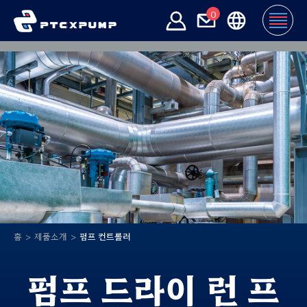
0
홈
제품소개
펌프 컨트롤러
펌프 드라이 런 프