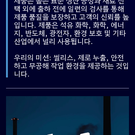
제품은 높은 표준 생산 공정과 재료 선
택 외에 출하 전에 일련의 검사를 통해
제품 품질을 보장하고 고객의 신뢰를 높
입니다
.
제품은 석유 화학
,
화학
,
에너
지
,
반도체
,
광전자
,
환경 보호 및 기타
산업에서 널리 사용됩니다
.
우리의 미션
:
씰리스,
제로
누출,
안전
하고 무공해 작업 환경을 제공하는 것입
니다
.