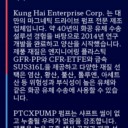
Kung Hai Enterprise Corp.
는 대
만의 마그네틱 드라이브 펌프 전문 제조
업체입니다
.
약
40
년의 화공 유체 수송
설루션 경험을 바탕으로
2014
년 연구
개발을 완료하고 양산을 시작했습니다
.
제품 재질은 엔지니어링 플라스틱
GFR-PP
와
CFR-ETFE
와 금속
SUS316L
을 제공하고 다양한 재질 선
택은 염산
,
황산
,
불산
,
톨루엔
,
아세트
산 등 위험성과 부식성이 높은 유체와
같은 화공 유체 수송에 사용할 수 있습
니다
.
PTCXPUMP
펌프는 샤프트 씰이 없
고 누출될 우려가 없음을 강조합니다
.