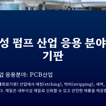
성 펌프 산업 응용 분야:
기판
업 응용분야: PCB산업
쇄회로기판
)
산업에서 에칭
(etching),
박리
(stripping),
세척
,
다
.
재질은 내부식성 재질로 신뢰할 수 있고 안전한 제품을 제공