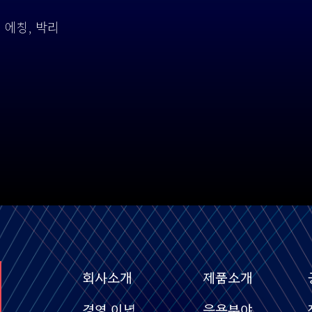
 에칭, 박리
회사소개
제품소개
경영 이념
응용분야