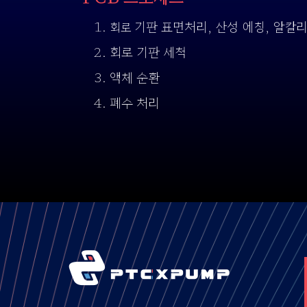
기판 표면처리, 산성 에칭, 알칼리
회로
회로 기판 세척
액체 순환
폐수 처리