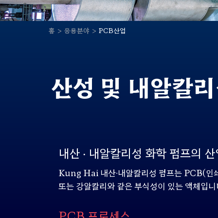
홈
응용분야
PCB산업
산성 및 내알칼리
내산 ‧ 내알칼리성 화학 펌프의 산
Kung Hai
내산
∙
내알칼리성 펌프는
PCB(
인
또는 강알칼리와 같은 부식성이 있는 액체입니
PCB 프로세스